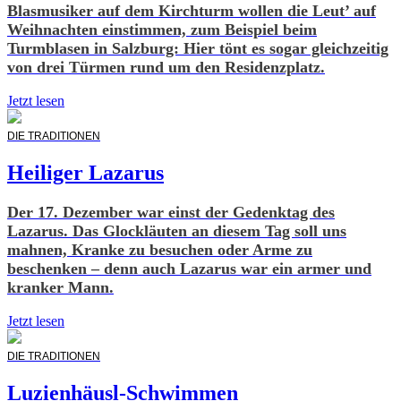
Blasmusiker auf dem Kirchturm wollen die Leut’ auf
Weihnachten einstimmen, zum Beispiel beim
Turmblasen in Salzburg: Hier tönt es sogar gleichzeitig
von drei Türmen rund um den Residenzplatz.
Jetzt lesen
DIE TRADITIONEN
Heiliger Lazarus
Der 17. Dezember war einst der Gedenktag des
Lazarus. Das Glockläuten an diesem Tag soll uns
mahnen, Kranke zu besuchen oder Arme zu
beschenken – denn auch Lazarus war ein armer und
kranker Mann.
Jetzt lesen
DIE TRADITIONEN
Luzienhäusl-Schwimmen