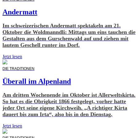
Andermatt
Im schweizerischen Andermatt spektakeln am 21.
Oktober die Woldmanndli: Mittags um eins tauchen die
Gestalten aus dem Gurschenwald auf und ziehen mit
lautem Geschell runter ins Dorf.
Jetzt lesen
DIE TRADITIONEN
Überall im Alpenland
Am dritten Wochenende im Oktober ist Allerwelts­­kirta.
So hat es die Obrigkeit 1866 festgelegt, vorher hatte
jeder Ort seine eigene Kirchweih. „A richtiger Kirta
dauert bis zum Irta“, also bis in den Dienstag.
Jetzt lesen
DIE TRADITIONEN