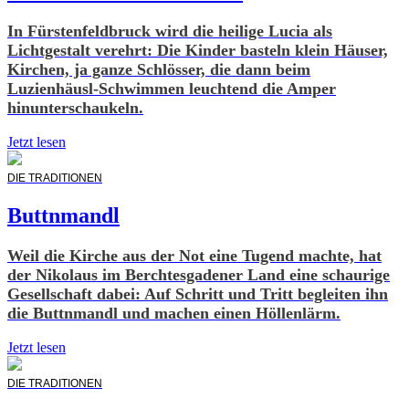
In Fürstenfeldbruck wird die heilige Lucia als
Lichtgestalt verehrt: Die Kinder basteln klein Häuser,
Kirchen, ja ganze Schlösser, die dann beim
Luzienhäusl-Schwimmen leuchtend die Amper
hinunterschaukeln.
Jetzt lesen
DIE TRADITIONEN
Buttnmandl
Weil die Kirche aus der Not eine Tugend machte, hat
der Nikolaus im Berchtesgadener Land eine schaurige
Gesellschaft dabei: Auf Schritt und Tritt begleiten ihn
die Buttnmandl und machen einen Höllenlärm.
Jetzt lesen
DIE TRADITIONEN