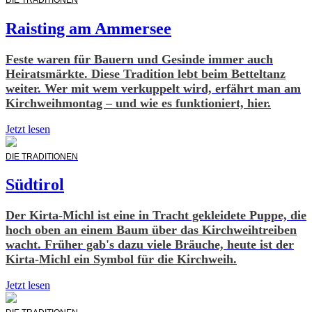
Raisting am Ammersee
Feste waren für Bauern und Gesinde immer auch
Heiratsmärkte. Diese Tradition lebt beim Betteltanz
weiter. Wer mit wem verkuppelt wird, erfährt man am
Kirchweihmontag – und wie es funktioniert, hier.
Jetzt lesen
DIE TRADITIONEN
Südtirol
Der Kirta-Michl ist eine in Tracht gekleidete Puppe, die
hoch oben an einem Baum über das Kirchweihtreiben
wacht. Früher gab's dazu viele Bräuche, heute ist der
Kirta-Michl ein Symbol für die Kirchweih.
Jetzt lesen