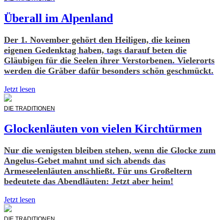
Überall im Alpenland
Der 1. November gehört den Heiligen, die keinen
eigenen Gedenktag haben, tags darauf beten die
Gläubigen für die Seelen ihrer Verstorbenen. Vielerorts
werden die Gräber dafür besonders schön geschmückt.
Jetzt lesen
DIE TRADITIONEN
Glockenläuten von vielen Kirchtürmen
Nur die wenigsten bleiben stehen, wenn die Glocke zum
Angelus-Gebet mahnt und sich abends das
Armeseelenläuten anschließt. Für uns Großeltern
bedeutete das Abendläuten: Jetzt aber heim!
Jetzt lesen
DIE TRADITIONEN