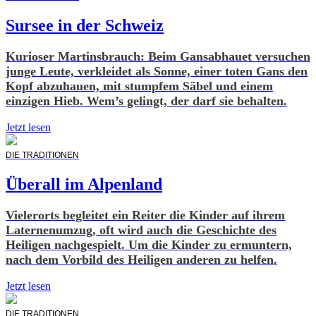
Sursee in der Schweiz
Kurioser Martinsbrauch: Beim Gansabhauet versuchen
junge Leute, verkleidet als Sonne, einer toten Gans den
Kopf abzuhauen, mit stumpfem Säbel und einem
einzigen Hieb. Wem’s gelingt, der darf sie behalten.
Jetzt lesen
DIE TRADITIONEN
Überall im Alpenland
Vielerorts begleitet ein Reiter die Kinder auf ihrem
Laternenumzug, oft wird auch die Geschichte des
Heiligen nachgespielt. Um die Kinder zu ermuntern,
nach dem Vorbild des Heiligen anderen zu helfen.
Jetzt lesen
DIE TRADITIONEN