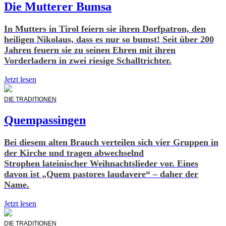
Die Mutterer Bumsa
In Mutters in Tirol feiern sie ihren Dorfpatron, den
heiligen Nikolaus, dass es nur so bumst! Seit über 200
Jahren feuern sie zu seinen Ehren mit ihren
Vorderladern in zwei riesige Schalltrichter.
Jetzt lesen
DIE TRADITIONEN
Quempassingen
Bei diesem alten Brauch verteilen sich vier Gruppen in
der Kirche und tragen abwechselnd
Strophen lateinischer Weihnachtslieder vor. Eines
davon ist „Quem pastores laudavere“ – daher der
Name.
Jetzt lesen
DIE TRADITIONEN