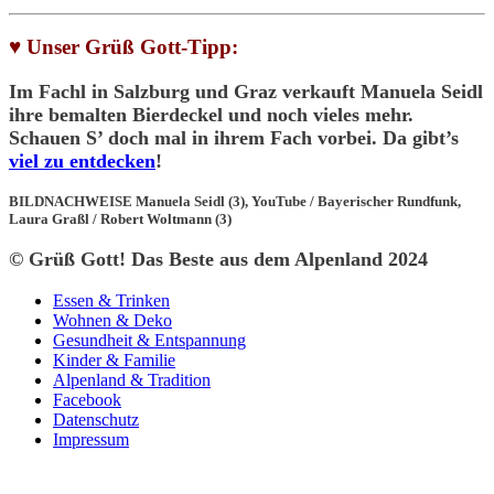
♥
Unser Grüß Gott-Tipp:
Im
Fachl in Salzburg
und Graz
verkauft Manuela Seidl
ihre bemalten Bierdeckel und noch vieles mehr.
Schauen S’ doch mal in ihrem Fach vorbei. Da gibt’s
viel zu entdecken
!
BILDNACHWEISE Manuela Seidl (3), YouTube / Bayerischer Rundfunk,
Laura Graßl / Robert Woltmann (3)
© Grüß Gott! Das Beste aus dem Alpenland 2024
Essen & Trinken
Wohnen & Deko
Gesundheit & Entspannung
Kinder & Familie
Alpenland & Tradition
Facebook
Datenschutz
Impressum